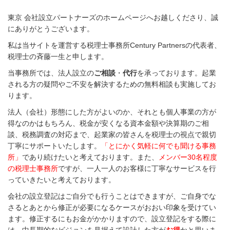
東京 会社設立パートナーズのホームページへお越しくださり、誠
にありがとうございます。
私は当サイトを運営する税理士事務所Century Partnersの代表者、
税理士の斉藤一生と申します。
当事務所では、法人設立の
ご相談
・
代行
を承っております。起業
される方の疑問やご不安を解決するための無料相談も実施してお
ります。
法人（会社）形態にした方がよいのか、それとも個人事業の方が
得なのかはもちろん、税金が安くなる資本金額や決算期のご相
談、税務調査の対応まで、起業家の皆さんを税理士の視点で親切
丁寧にサポートいたします。
「とにかく気軽に何でも聞ける事務
所」
であり続けたいと考えております。また、
メンバー30名程度
の税理士事務所
ですが、一人一人のお客様に丁寧なサービスを行
っていきたいと考えております。
会社の設立登記はご自分でも行うことはできますが、ご自身でな
さるとあとから修正が必要になるケースがおおい印象を受けてい
ます。修正するにもお金がかかりますので、設立登記をする際に