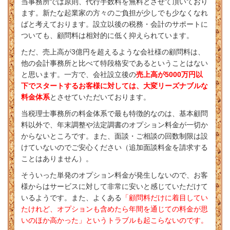
当事務所では原則、代行手数料を無料とさせて頂いており
ます。新たな起業家の方々のご負担が少しでも少なくなれ
ばと考えております。設立以後の税務・会計のサポートに
ついても、顧問料は相対的に低く抑えられています。
ただ、売上高が3億円を超えるような会社様の顧問料は、
他の会計事務所と比べて特段格安であるということはない
と思います。一方で、会社設立後の
売上高が5000万円以
下でスタートするお客様に対しては、大変リーズナブルな
料金体系
とさせていただいております。
当税理士事務所の料金体系で最も特徴的なのは、基本顧問
料以外で、年末調整や法定調書のオプション料金が一切か
からないところです。また、面談・ご相談の回数制限は設
けていないのでご安心ください（追加面談料金を請求する
ことはありません）。
そういった単発のオプション料金が発生しないので、お客
様からはサービスに対して非常に安いと感じていただけて
いるようです。また、よくある
「顧問料だけに着目してい
たけれど、オプションも含めたら年間を通じての料金が思
いのほか高かった」というトラブルも起こらないのです。