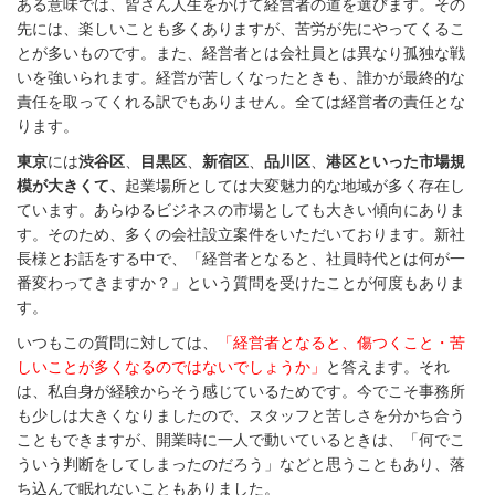
ある意味では、皆さん人生をかけて経営者の道を選びます。その
先には、楽しいことも多くありますが、苦労が先にやってくるこ
とが多いものです。また、経営者とは会社員とは異なり孤独な戦
いを強いられます。経営が苦しくなったときも、誰かが最終的な
責任を取ってくれる訳でもありません。全ては経営者の責任とな
ります。
東京
には
渋谷区
、
目黒区
、
新宿区
、
品川区
、
港区といった市場規
模が大きくて、
起業場所としては大変魅力的な地域が多く存在し
ています。あらゆるビジネスの市場としても大きい傾向にありま
す。そのため、多くの会社設立案件をいただいております。新社
長様とお話をする中で、「経営者となると、社員時代とは何が一
番変わってきますか？」という質問を受けたことが何度もありま
す。
いつもこの質問に対しては、
「経営者となると、傷つくこと・苦
しいことが多くなるのではないでしょうか」
と答えます。それ
は、私自身が経験からそう感じているためです。今でこそ事務所
も少しは大きくなりましたので、スタッフと苦しさを分かち合う
こともできますが、開業時に一人で動いているときは、「何でこ
ういう判断をしてしまったのだろう」などと思うこともあり、落
ち込んで眠れないこともありました。