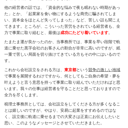
他の経営者の話では
、「資金的な悩みで夜も眠れない時期があっ
た」とか、「起業家を食い物にするような商売に騙されてしま
い、資本金をほとんど失ってしまった
」など、苦しい話も聞こえ
てきます。ところが、こういった苦労をされている経営者も、全
力で事業に取り組むと、最後は
成功にたどり着いています
。
たまたま運が良かったのか、当事務所では、事業を早い段階で軌
道に乗せた黒字会社のお客さんの割合が非常に高いのですが、紙
一重で苦しい局面を切り抜けてきている方もその中にはいるので
す。
これから会社設立をされる方は、
東京都
という
競争の激しい地域
で事業を展開するわけですから、何としてもご自身の希望・夢を
叶えようと言う意思を持って事業に取り組んでいただければと思
います。我々の仕事は経営者を守ることだと思っておりますので
全力を尽くします。
税理士事務所としては、会社設立をしてくださる方が多くなるこ
とは嬉しいのですが、やはり、安易に起業をすすめるのではな
く、設立後に軌道に乗せるまでの大変さは正直にお伝えしたいと
思い、このようなメッセージとさせていただきました。