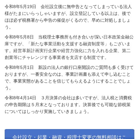
令和8年5月19日 会社設立後に無申告となってしまっている法人
様がたまにいらっしゃいますが、設立登記している以上は、後で
ほぼ必ず税務署から申告の催促がくるので、早めに対処しましょ
う。
令和8年5月8日 当税理士事務所も付き合いが深い
日本政策金融公
庫ですが、「新たな事業活動を支援する融資制度等」もございま
す。経営革新計画実行企業や経営力強化に力を入れる企業、第二
創業等にチャレンジする事業者を支店する制度です。
令和8年5月1日 新設の法人の銀行口座開設のご質問も多く受けて
おりますが、一番安全なのは、事業計画書も添えて申し込むこと
で、事業実態があることを信じてもらえるようにすることでしょ
う。
令和8年4月14日 ３月決算の会社は多いですが、法人税と消費税
の申告期限は５月末となっております。決算後でも可能な節税策
についてはしっかり実施していきましょう。
会社設立・起業・融資・税理士変更の無料相談はこ