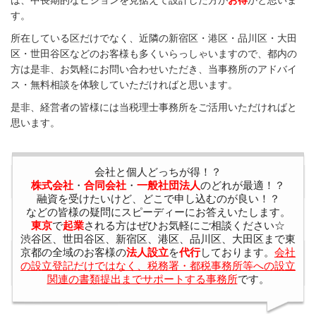
は、中長期的なビジョンを見据えて設計した方が
お得
かと思いま
す。
所在している区だけでなく、近隣の新宿区・港区・品川区・大田
区・世田谷区などのお客様も多くいらっしゃいますので、都内の
方は是非、お気軽にお問い合わせいただき、当事務所のアドバイ
ス・無料相談を体験していただければと思います。
是非、経営者の皆様には当税理士事務所をご活用いただければと
思います。
会社と個人どっちが得！？
株式会社
・
合同会社
・
一般社団法人
のどれが最適！？
融資を受けたいけど、どこで申し込むのが良い！？
などの皆様の疑問にスピーディーにお答えいたします。
東京
で
起業
される方はぜひお気軽にご相談ください☆
渋谷区、世田谷区、新宿区、港区、品川区、大田区まで東
京都の全域のお客様の
法人設立
を
代行
しております。
会社
の設立登記だけではなく、税務署・都税事務所等への設立
関連の書類提出までサポートする事務所
です。