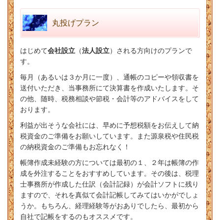
丸投げプラン
はじめて
会社設立
（
法人設立
）される方向けのプランで
す。
毎月（あるいは３か月に一度）、通帳のコピーや領収書を
送付いただき、当事務所にて決算書を作成いたします。
そ
の他、随時、税務相談や節税・会計等のアドバイス
をして
おります。
利益が出そうな会社には、早めに予想税額をお伝えして納
税資金のご準備をお願いしています。また源泉税や住民税
の納税資金のご準備もお忘れなく！
帳簿作成未経験の方については最初の１、２年は帳簿の作
成を外注することをおすすめしています。その後は、税理
士事務所が作成した仕訳（会計記録）が会計ソフトに残り
ますので、それを真似て会計記帳してみてはいかがでしょ
うか。もちろん、経理経験等がおありでしたら、最初から
自社で記帳をするのもオススメです。