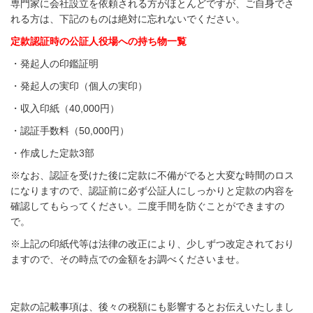
専門家に会社設立を依頼される方がほとんどですが、ご自身でさ
れる方は、下記のものは絶対に忘れないでください。
定款認証時の公証人役場への持ち物一覧
・発起人の印鑑証明
・発起人の実印（個人の実印）
・収入印紙（40,000円）
・認証手数料（50,000円）
・作成した定款3部
※なお、認証を受けた後に定款に不備がでると大変な時間のロス
になりますので、認証前に必ず公証人にしっかりと定款の内容を
確認してもらってください。二度手間を防ぐことができますの
で。
※上記の印紙代等は法律の改正により、少しずつ改定されており
ますので、その時点での金額をお調べくださいませ。
定款の記載事項は、後々の税額にも影響するとお伝えいたしまし