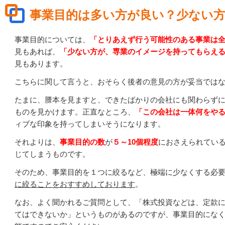
事業目的は多い方が良い？少ない
事業目的については、
「とりあえず行う可能性のある事業は
見もあれば、
「少ない方が、専業のイメージを持ってもらえ
見もあります。
こちらに関して言うと、おそらく後者の意見の方が妥当では
たまに、謄本を見ますと、できたばかりの会社にも関わらずに、
ものを見かけます。正直なところ、
「この会社は一体何をや
ィブな印象を持ってしまいそうになります。
それよりは、
事業目的の数
が
５～10個程度
におさえられてい
じてしまうものです。
そのため、事業目的を１つに絞るなど、極端に少なくする必
に絞ることをおすすめしております
。
なお、よく聞かれるご質問として、「株式投資などは、定款
てはできないか」というものがあるのですが、事業目的にな