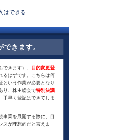
入はできる
ができます。
もできます）。
目的変更登
れるはずです。こちらは何
証という作業が必要となり
あり、株主総会で
特別決議
、手早く登記はできてしま
規事業を展開する際に、目
ンスが理想的だと言えま