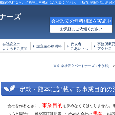
開業の代行なら、当税理士事務所にご相談ください。【所在地域のほか新宿
ナーズ
会社設立の無料相談を実施中
お気軽にご依頼ください
会社設立の
代表者
事務所概
設立後の顧問料
よくあるご質問
ごあいさつ
アクセス
東京 会社設立パートナーズ（東京都）
定款・謄本に記載する事業目的の
事業目的
会社を作るときに、
を決めなくてはなりません。
謄本
っると同時に、履歴事項証明書、いわゆる会社の
にも記