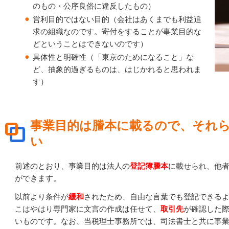
のもの・公序良俗に違反したもの）
営利目的ではない目的（会社はあくまでも利益追
求の組織なのです。寄付をすることが事業目的な
どということはできないのです）
具体性と明確性（「東京のためになること」な
ど、抽象的過ぎるものは、はじかれると思われま
す）
事業目的は謄本に載るので、それ
い
前述のとおり、事業目的は法人の
登記簿謄本
に載せられ、他
ができます。
以前より条件が
緩和
されたため、自由な言葉でも登記できる
こはやはり専門家に文言の作成は任せて、
取引先
が確認した
いものです。なお、当税理士事務所では、司法書士と共に事