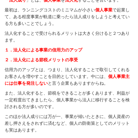
「
法人成り
」とは、
個人事業
を
法人化
することを言います。
最初は、ランニングコストのミニマムが小さい
個人事業
で起業し
て、ある程度事業が軌道に乗ったら法人成りをしようと考えてい
る方も多いことでしょう。
法人化することで受けられるメリットは大きく分けると２つあり
ます。
１．法人化による事業の信用力のアップ
２．法人化による節税メリットの享受
信用力のアップとは、つまり、法人化することで取引してくれる
お客さんを増やすことを目的としています。中には、
個人事業主
には仕事を発注しない
と言う企業もありますからね。
また、法人化すると、節税をできることが多くあります、利益が
一定程度出てきましたら、個人事業から法人に移行することを検
討される方が多いのです。
このほか法人成りには万が一、事業が傾いたときに、個人資産の
差し押さえをされずに済むなど、個人の防衛策としてのメリット
も実はあります。