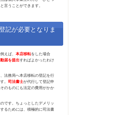
いと言うことができます。
登記が必要となりま
。例えば、
本店移転
をした場合
異動届を提出
すればよかったわけ
に、法務局へ本店移転の登記を行
です。
司法書士
が代行して登記申
記そのものにも法定の費用がかか
るのです。ちょっとしたデメリッ
用するためには、積極的に司法書