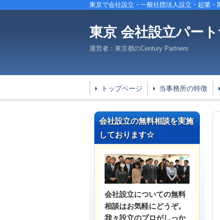
東京で会社設立・一般社団法人設立・起業・
東京
会社設立パート
運営者：東京都のCentury Partners
トップページ
当事務所の特徴
会社設立の無料相談を実施
しております☆
会社設立についての無料
相談はお気軽にどうぞ。
我々設立のプロがしっか