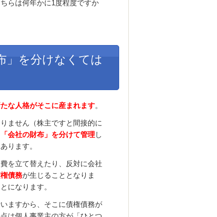
ちらは何年かに1度程度ですか
布」を分けなくては
新たな人格がそこに産まれます
。
なりません（株主ですと間接的に
と「会社の財布」を分けて管理
し
はあります。
経費を立て替えたり、反対に会社
債権債務
が生じることとなりま
ことになります。
行いますから、そこに債権債務が
の点は個人事業主の方が「ひとつ