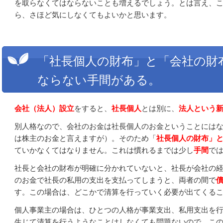
を取らなくてはならないことも増えるでしょう。とは言え、こ
ら、さほど気にしなくてもよいかと思います。
「社長個人の財布」と「会社の財
ならない手間がある。
会社（法人）設立
をすると、
社長個人
とは別に、
法人という
別人格なので、会社のお金は社長個人のお金ということには
は株主のお金と言えますが）。そのため「
社長個人の財布」
ていかなくてはなりません。これは慣れるまでは少し
手間
で
社長と会社の財布が明確に分かれていないと、社長が会社の
のお金で社長の私用の支出を支払ってしまうと、両者の間で
す。
この場合は、どこかで清算を行っていく必要が出てくる
個人事業主の場合は、ひとつの人格が事業支出、私用支出を
生じて清算を行うようなことはしなくても問題ないので、こ