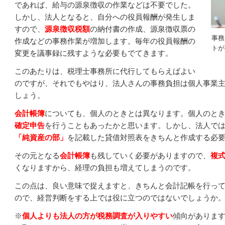
であれば、給与の源泉徴収の作業などは不要でした。
しかし、法人となると、自分への役員報酬が発生しま
すので、
源泉徴収税額
の納付書の作成、源泉徴収票の
事務
作成などの事務作業が増加します。毎年の役員報酬の
トが
変更を議事録に残すような必要もでてきます。
このあたりは、税理士事務所に代行してもらえばよい
のですが、それでもやはり、法人さんの事務負担は個人事業
しょう。
会計帳簿
についても、個人のときとは異なります。個人のと
確定申告
を行うこともあったかと思います。しかし、法人で
「純資産の部」
を記載した貸借対照表をきちんと作成する必
その元となる
会計帳簿
も残していく必要がありますので、
複
くなりますから、経理の負担も増えてしまうのです。
この点は、良い意味で捉えますと、きちんと会計記帳を行っ
ので、経営判断をする上では役に立つのではないでしょうか
※
個人よりも法人の方が税務調査が入りやすい
傾向がありま