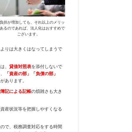
負担が増加しても、それ以上のメリッ
あるのであれば、法人化はおすすめで
ございます。
主よりは大きくはなってしまうで
きは、
貸借対照表
を添付しないで
は、
「資産の部」「負債の部」
要があります。
式簿記による記帳
の煩雑さも大き
て資産状況等を把握しやすくなる
。
すので、税務調査対応をする時間