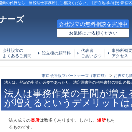
開業の代行なら、当税理士事務所にご相談ください。【所在地域のほか新宿
ナーズ
会社設立の無料相談を実施中
お気軽にご依頼ください
会社設立の
代表者
事務所概
設立後の顧問料
よくあるご質問
ごあいさつ
アクセス
東京 会社設立パートナーズ（東京都）
お役立ち
法人は、登記の申請が必要であったり、法定調書等の税務書類の提出の機
法人は事務作業の手間が増え
が増えるというデメリットは
法人成りの
長所
は数多くあります。しかし、
短所
もあ
るものです。