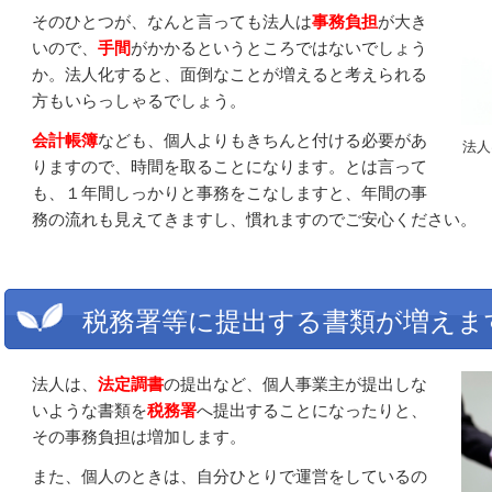
そのひとつが、なんと言っても法人は
事務負担
が大き
いので、
手間
がかかるというところではないでしょう
か。法人化すると、面倒なことが増えると考えられる
方もいらっしゃるでしょう。
会計帳簿
なども、個人よりもきちんと付ける必要があ
法人
りますので、時間を取ることになります。とは言って
も、１年間しっかりと事務をこなしますと、年間の事
務の流れも見えてきますし、慣れますのでご安心ください。
税務署等に提出する書類が増えま
法人は、
法定調書
の提出など、個人事業主が提出しな
いような書類を
税務署
へ提出することになったりと、
その事務負担は増加します。
また、個人のときは、自分ひとりで運営をしているの