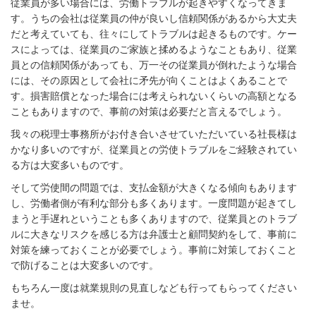
従業員が多い場合には、労働トラブルが起きやすくなってきま
す。うちの会社は従業員の仲が良いし信頼関係があるから大丈夫
だと考えていても、往々にしてトラブルは起きるものです。ケー
スによっては、従業員のご家族と揉めるようなこともあり、従業
員との信頼関係があっても、万一その従業員が倒れたような場合
には、その原因として会社に矛先が向くことはよくあることで
す。損害賠償となった場合には考えられないくらいの高額となる
こともありますので、事前の対策は必要だと言えるでしょう。
我々の税理士事務所がお付き合いさせていただいている社長様は
かなり多いのですが、従業員との労使トラブルをご経験されてい
る方は大変多いものです。
そして労使間の問題では、支払金額が大きくなる傾向もあります
し、労働者側が有利な部分も多くあります。一度問題が起きてし
まうと手遅れということも多くありますので、従業員とのトラブ
ルに大きなリスクを感じる方は弁護士と顧問契約をして、事前に
対策を練っておくことが必要でしょう。事前に対策しておくこと
で防げることは大変多いのです。
もちろん一度は就業規則の見直しなども行ってもらってください
ませ。