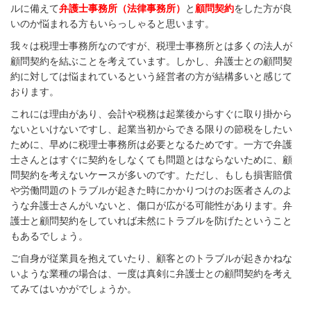
ルに備えて
弁護士事務所（法律事務所）
と
顧問契約
をした方が良
いのか悩まれる方もいらっしゃると思います。
我々は税理士事務所なのですが、税理士事務所とは多くの法人が
顧問契約を結ぶことを考えています。しかし、弁護士との顧問契
約に対しては悩まれているという経営者の方が結構多いと感じて
おります。
これには理由があり、会計や税務は起業後からすぐに取り掛から
ないといけないですし、起業当初からできる限りの節税をしたい
ために、早めに税理士事務所は必要となるためです。一方で弁護
士さんとはすぐに契約をしなくても問題とはならないために、顧
問契約を考えないケースが多いのです。ただし、もしも損害賠償
や労働問題のトラブルが起きた時にかかりつけのお医者さんのよ
うな弁護士さんがいないと、傷口が広がる可能性があります。弁
護士と顧問契約をしていれば未然にトラブルを防げたということ
もあるでしょう。
ご自身が従業員を抱えていたり、顧客とのトラブルが起きかねな
いような業種の場合は、一度は真剣に弁護士との顧問契約を考え
てみてはいかがでしょうか。